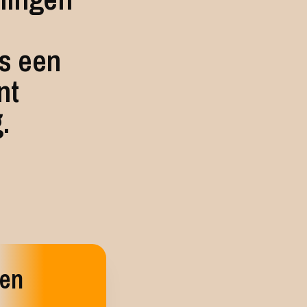
ls een
nt
.
en