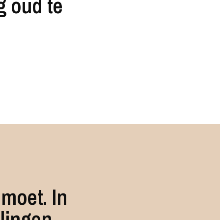
g oud te
 moet. In
lingen