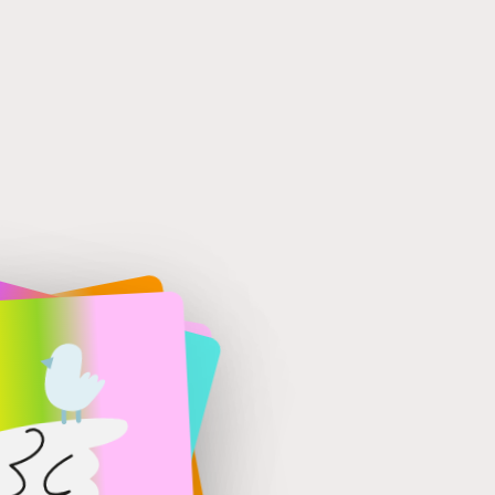
verhaal
Het collectief
Projecten
Slui