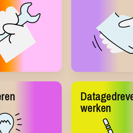
eren
Datagedrev
werken