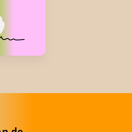
rken
krachten op het
ie, werving en
ambassadeurs en
or een meer
kenden.
even