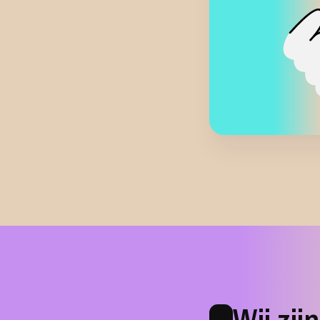
Blijve
We streven
anders en s
ondersteune
de zorg te 