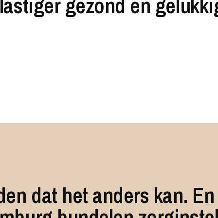
lastiger gezond en gelukki
den dat het anders kan. En
imburg bundelen zorginstel