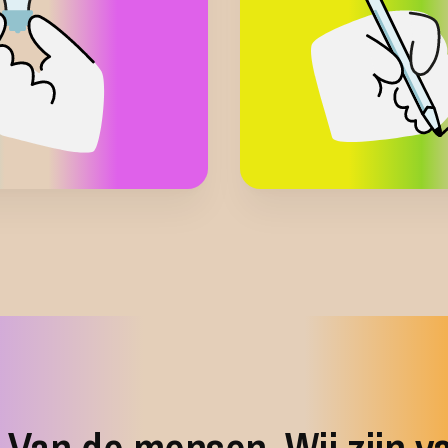
n werken
Komen we
 ernaar door samen
limmer te werken en
We bundelen onze 
n, meer collega’s voor
gebied van promot
behouden.
selectie. Wij zijn 
creëren kansen vo
diverse groep wer
Datagedr