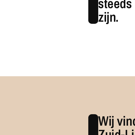
steeds 
zijn.
Wij vin
Zuid-L