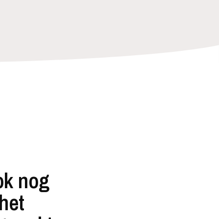
ok nog
het